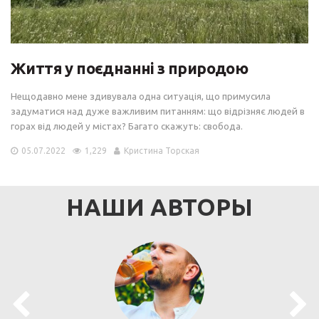
Життя у поєднанні з природою
Нещодавно мене здивувала одна ситуація, що примусила
задуматися над дуже важливим питанням: що відрізняє людей в
горах від людей у містах? Багато скажуть: свобода.
05.07.2022
1,229
Кристина Торская
НАШИ АВТОРЫ