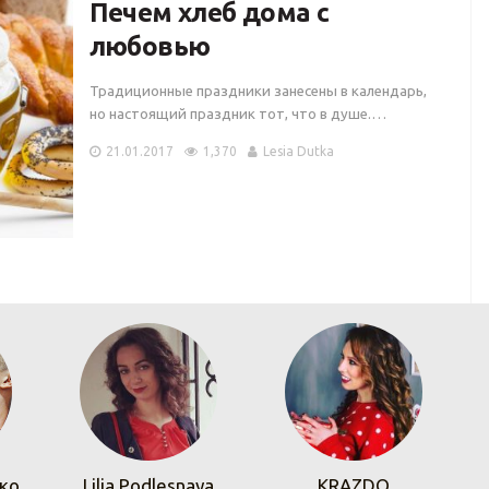
Печем хлеб дома с
любовью
Традиционные праздники занесены в календарь,
но настоящий праздник тот, что в душе.…
21.01.2017
1,370
Lesia Dutka
ко
Lilia Podlesnaya
KRAZDO