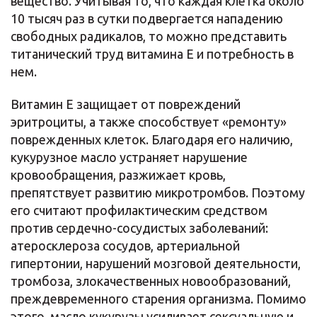
вещество. Учитывая то, что каждая клетка около
10 тысяч раз в сутки подвергается нападению
свободных радикалов, то можно представить
титанический труд витамина E и потребность в
нем.
Витамин Е защищает от повреждений
эритроциты, а также способствует «ремонту»
поврежденных клеток. Благодаря его наличию,
кукурузное масло устраняет нарушение
кровообращения, разжижает кровь,
препятствует развитию микротромбов. Поэтому
его считают профилактическим средством
против сердечно-сосудистых заболеваний:
атеросклероза сосудов, артериальной
гипертонии, нарушений мозговой деятельности,
тромбоза, злокачественных новообразований,
преждевременного старения организма. Помимо
этого, масло кукурузы усиливает сексуальную и