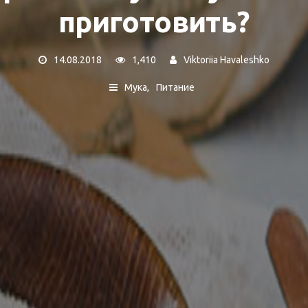
приготовить?
14.08.2018
1,410
Viktoriia Havaleshko
Мука
Питание