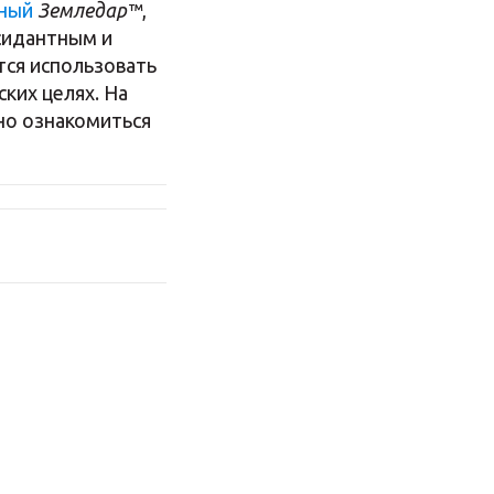
ьный
Земледар™
,
сидантным и
тся использовать
ских целях. На
о ознакомиться