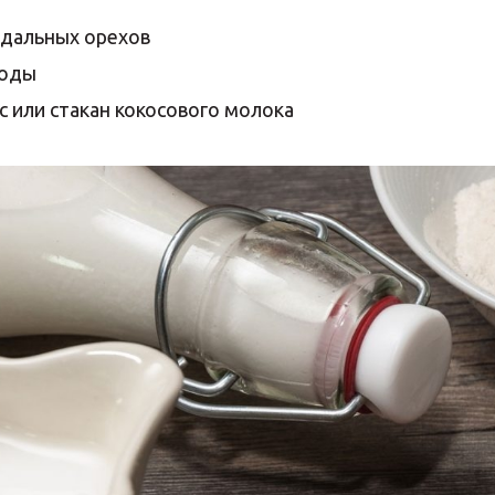
ндальных орехов
воды
с или стакан кокосового молока