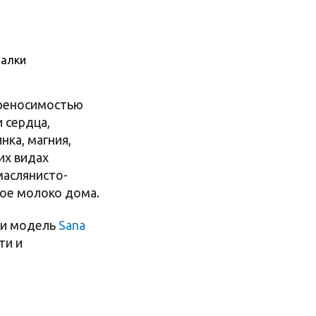
алки
ереносимостью
 сердца,
нка, магния,
их видах
маслянисто-
ное молоко дома.
ли модель
Sana
ти и