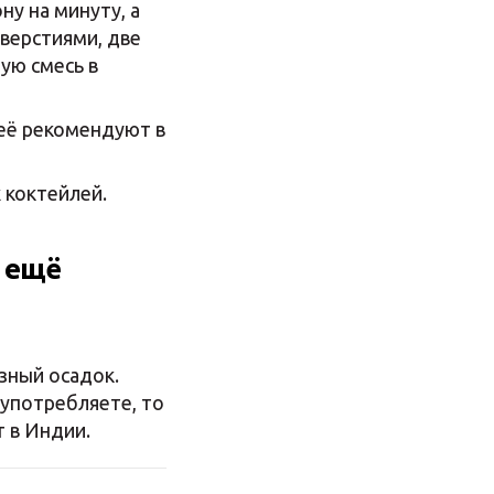
ну на минуту, а
тверстиями, две
ую смесь в
её рекомендуют в
 коктейлей.
о ещё
зный осадок.
 употребляете, то
 в Индии.