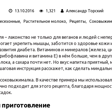
13.10.2016
1,321
Александр Торский
есезонные
Растительное молоко
Рецепты
Соковыжим
я – лакомство не только для веганов и людей с неп
огает укрепить мышцы, заботится о здоровье кожи и
азвития диабета. Витаминов и минералов (железа, ци
 рибофлавина и витамина Е) в нём больше, чем в друг
ока, а сахара почти нет. Но вкус напитка приятный, 
шаговая инструкция расскажет, как сделать миндаль
 соковыжималка. В качестве примера мы использова
ично подходит для этого рецепта, благодаря мощнос
садок.
 приготовление