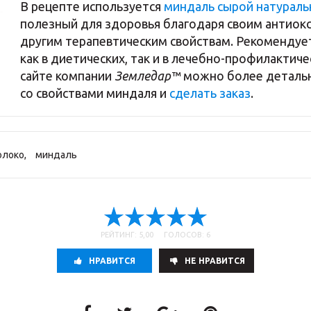
В рецепте используется
миндаль сырой натурал
полезный для здоровья благодаря своим антиок
другим терапевтическим свойствам. Рекомендуе
как в диетических, так и в лечебно-профилактиче
сайте компании
Земледар™
можно более детальн
со свойствами миндаля и
сделать заказ
.
олоко
,
миндаль
РЕЙТИНГ: 5,00 ГОЛОСОВ: 6
НРАВИТСЯ
НE НРАВИТСЯ