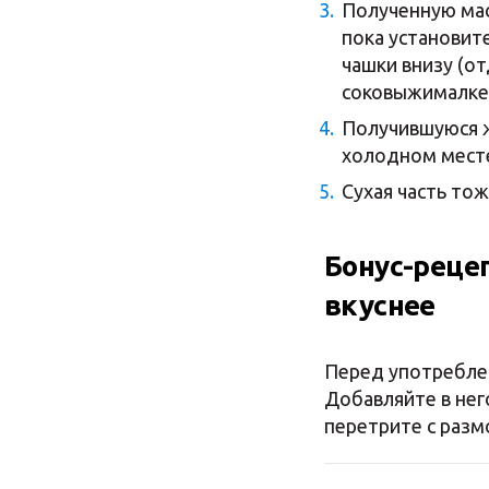
Полученную масс
пока установите
чашки внизу (о
соковыжималке
Получившуюся ж
холодном месте
Сухая часть тож
Бонус-реце
вкуснее
Перед употреблен
Добавляйте в нег
перетрите с разм