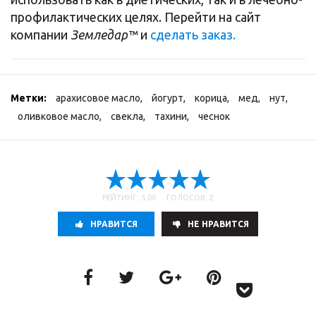
профилактических целях. Перейти на сайт
компании
Земледар™
и
сделать заказ.
Метки:
арахисовое масло
,
йогурт
,
корица
,
мед
,
нут
,
оливковое масло
,
свекла
,
тахини
,
чеснок
РЕЙТИНГ: 5,00 ГОЛОСОВ: 2
НРАВИТСЯ
НE НРАВИТСЯ