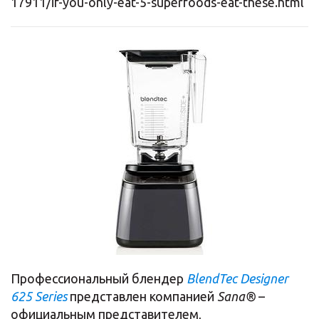
17911/if-you-only-eat-5-superfoods-eat-these.html
Профессиональный блендер
BlendTec Designer
625 Series
представлен компанией
Sana®
–
официальным представителем,