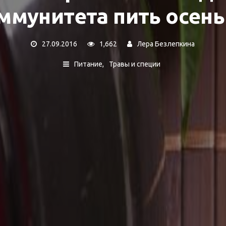
ммунитета пить осен
27.09.2016
1,662
Лера Безлепкина
Питание
Травы и специи