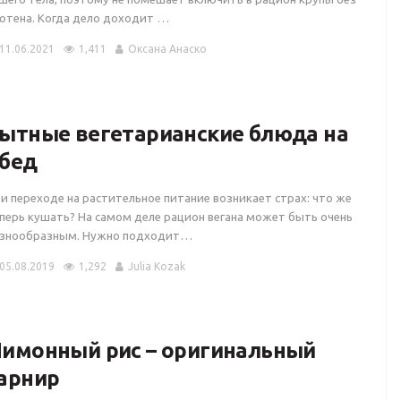
ютена. Когда дело доходит …
11.06.2021
1,411
Оксана Анаско
ытные вегетарианские блюда на
бед
и переходе на растительное питание возникает страх: что же
перь кушать? На самом деле рацион вегана может быть очень
знообразным. Нужно подходит…
05.08.2019
1,292
Julia Kozak
имонный рис – оригинальный
арнир