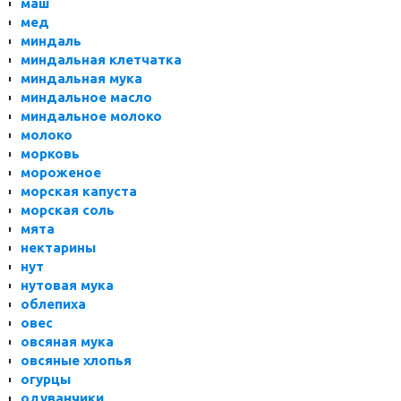
маш
мед
миндаль
миндальная клетчатка
миндальная мука
миндальное масло
миндальное молоко
молоко
морковь
мороженое
морская капуста
морская соль
мята
нектарины
нут
нутовая мука
облепиха
овес
овсяная мука
овсяные хлопья
огурцы
одуванчики