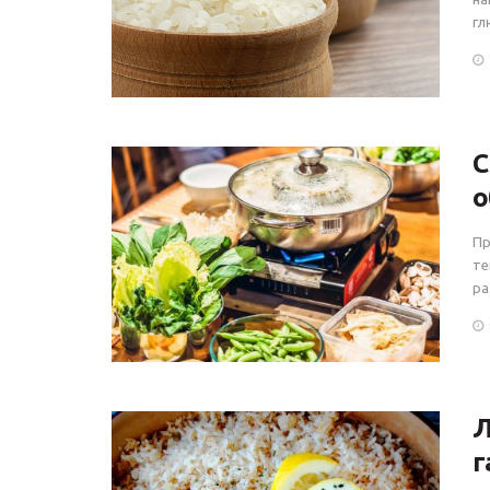
гл
С
о
Пр
те
ра
Л
г