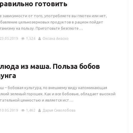
равильно готовить
е зависимости от того, употребляете вы глютен или нет,
бавление цельнозерновых продуктов в рацион пойдет
ганизму на пользу. Приготовьте безглюте…
23.05.2019
1,524
Оксана Анаско
люда из маша. Польза бобов
унга
ш – бобовая культура, по внешнему виду напоминающая
лкий зеленый горошек. Как и все бобовые, обладает высокой
тательной ценностью и является ист…
10.05.2019
1,462
Дарья Сиволобова