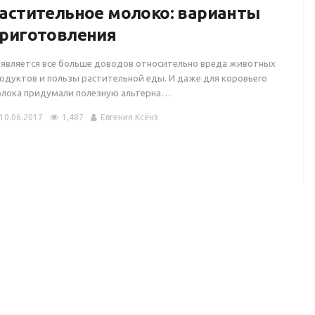
астительное молоко: варианты
риготовления
является все больше доводов относительно вреда животных
одуктов и пользы растительной еды. И даже для коровьего
лока придумали полезную альтерна…
10.06.2017
1,487
Евгения Ксёнз