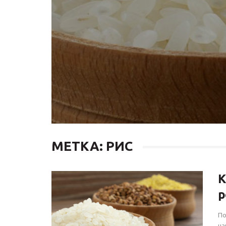
МЕТКА: РИС
К
р
По
на