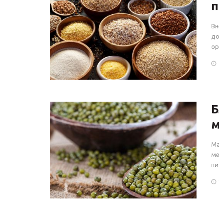
п
Вн
до
ор
Б
м
Ма
ме
пи