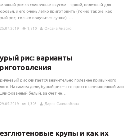
монный рис со сливочным вкусом – яркий, полезный для
оровья, и его очень легко приготовить (точно так же, как
рый рис, только получится лучше). …
25.07.2019
1,210
Оксана Анаско
урый рис: варианты
риготовления
ричневый рис считается значительно полезнее привычного
лого. На самом деле, бурый рис – это просто неочищенный или
шлифованный белый, за счет че…
29.05.2019
1,303
Дарья Сиволобова
езглютеновые крупы и как их