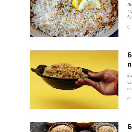
Ли
зд
бу
Б
п
Ко
бе
не
Б