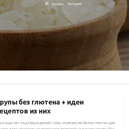
Крупы
Питание
рупы без глютена + идеи
ецептов из них
ка еще нет подтверждений тому, полезен ли белок глютен для
шего тела, поэтому не помешает включить в рацион крупы без