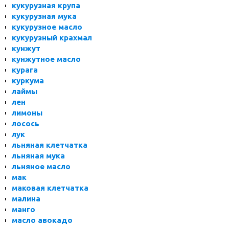
кукурузная крупа
кукурузная мука
кукурузное масло
кукурузный крахмал
кунжут
кунжутное масло
курага
куркума
лаймы
лен
лимоны
лосось
лук
льняная клетчатка
льняная мука
льняное масло
мак
маковая клетчатка
малина
манго
масло авокадо