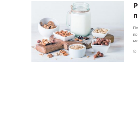
Р
п
По
пр
мо