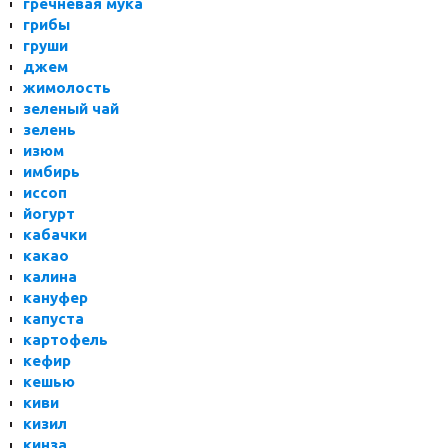
гречневая мука
грибы
груши
джем
жимолость
зеленый чай
зелень
изюм
имбирь
иссоп
йогурт
кабачки
какао
калина
кануфер
капуста
картофель
кефир
кешью
киви
кизил
кинза