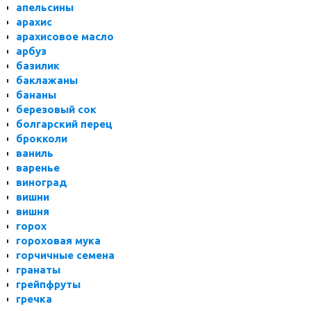
апельсины
арахис
арахисовое масло
арбуз
базилик
баклажаны
бананы
березовый сок
болгарский перец
брокколи
ваниль
варенье
виноград
вишни
вишня
горох
гороховая мука
горчичные семена
гранаты
грейпфруты
гречка