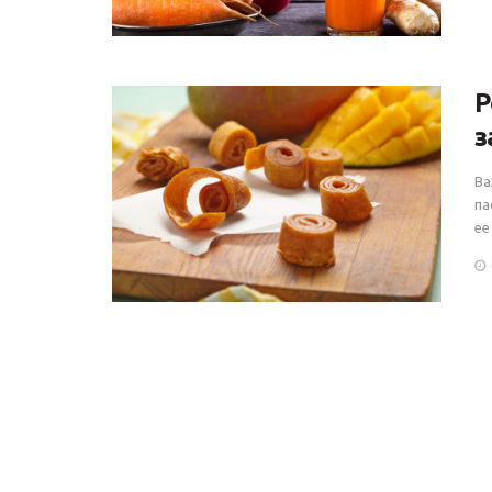
Р
з
Ва
па
ее