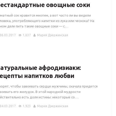
естандартные овощные соки
матный сок нравится многим, а вот часто ли вы видели
ловека, употребляющего напитки из лука или чеснока? На
мом деле пить такие овощные соки — с…
06.03.2017
1,637
Мария Дзержинская
атуральные афродизиаки:
ецепты напитков любви
ворят, чтобы завоевать сердце мужчины, сначала придется
воевать его желудок. В этой народной мудрости
йствительно есть доля истины: некоторые со…
04.03.2017
1,923
Мария Дзержинская