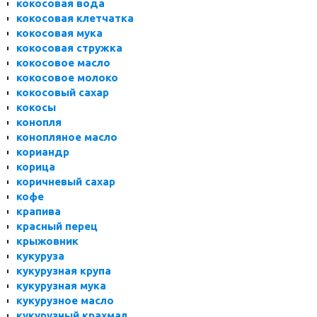
кокосовая вода
кокосовая клетчатка
кокосовая мука
кокосовая стружка
кокосовое масло
кокосовое молоко
кокосовый сахар
кокосы
конопля
конопляное масло
кориандр
корица
коричневый сахар
кофе
крапива
красный перец
крыжовник
кукуруза
кукурузная крупа
кукурузная мука
кукурузное масло
кукурузный крахмал