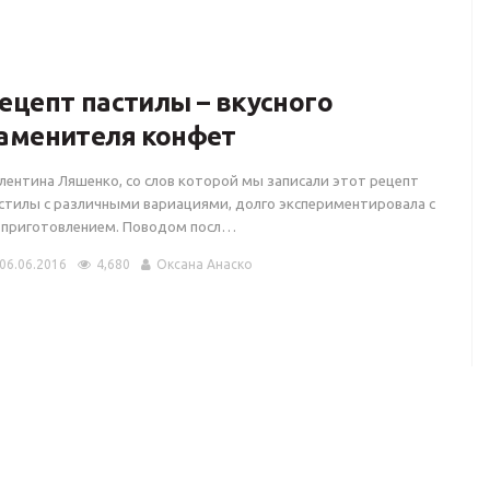
ецепт пастилы – вкусного
аменителя конфет
лентина Ляшенко, со слов которой мы записали этот рецепт
стилы с различными вариациями, долго экспериментировала с
 приготовлением. Поводом посл…
06.06.2016
4,680
Оксана Анаско