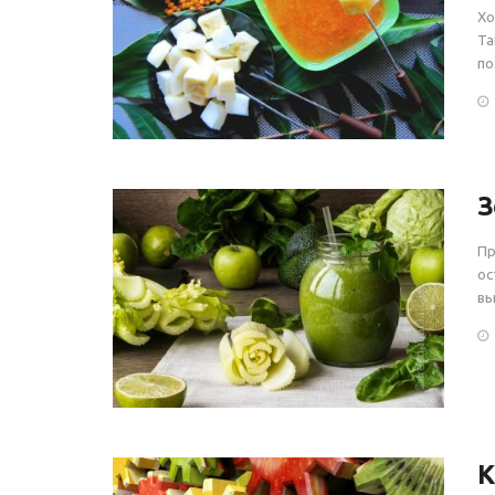
Хо
Та
по
З
Пр
ос
вы
К