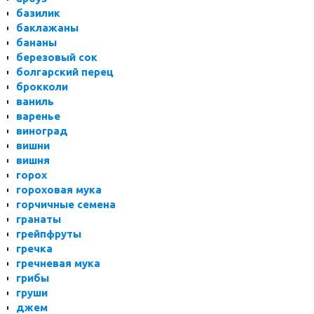
базилик
баклажаны
бананы
березовый сок
болгарский перец
брокколи
ваниль
варенье
виноград
вишни
вишня
горох
гороховая мука
горчичные семена
гранаты
грейпфруты
гречка
гречневая мука
грибы
груши
джем