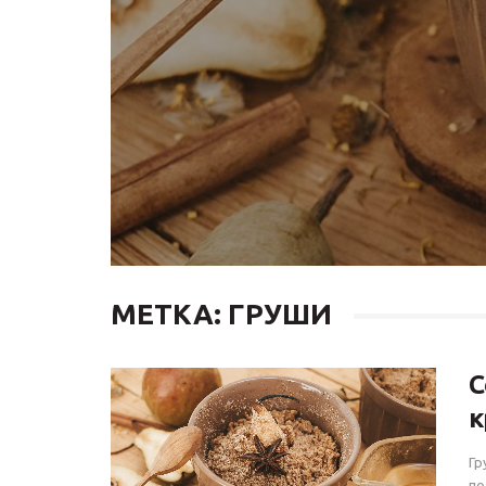
МЕТКА: ГРУШИ
С
к
Гр
по