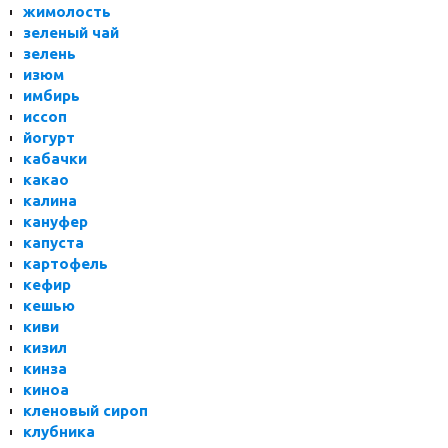
жимолость
зеленый чай
зелень
изюм
имбирь
иссоп
йогурт
кабачки
какао
калина
кануфер
капуста
картофель
кефир
кешью
киви
кизил
кинза
киноа
кленовый сироп
клубника