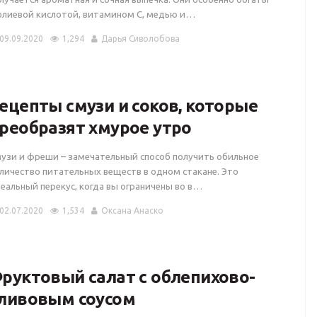
лиевой кислотой, витамином С, медью и…
09.09.2020
1,294
Дарья Сиволобова
ецепты смузи и соков, которые
реобразят хмурое утро
узи и фреши – замечательный способ получить обильное
личество питательных веществ в одном стакане. Это
еальный перекус, когда вы ограничены во в…
02.07.2020
1,534
Оксана Анаско
руктовый салат с облепихово-
ливовым соусом