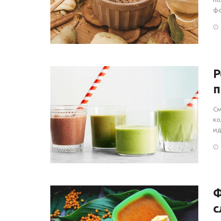
фо
Р
п
См
ко
ид
Ф
с