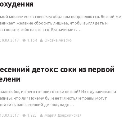
охудения
мой многие естественным образом поправляются. Весной же
зникает желание сбросить лишнее, чтобы выглядеть и
вствовать себя на все сто. Вы начинает…
30.03.2017
1,154
Оксана Анаско
есенний детокс: соки из первой
елени
залось бы, из чего готовить соки весной? Из одуванчиков и
апивы, что ли? Почему бы и нет! Листья и травы могут
огатить ваш весенний детокс, надо…
13.03.2017
1,223
Мария Дзержинская