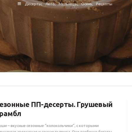
Десерты
Лето
Мельницы
Осень
Рецепты
езонные ПП-десерты. Грушевый
рамбл
уши – вкусные сезонные “колокольчики”, с которыми
лучается ароматная и сочная выпечка. Они особенно богаты