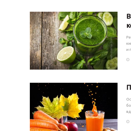
В
к
Ре
кн
и 
П
Ос
бо
вд