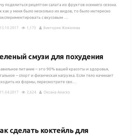
чу поделиться рецептом салата из фруктов осеннего сезона.
к как у меня было несколько их видов, то было интересно
экспериментировать с вкусовым …
15.10.2017
1,173
Виктория Жижилева
еленый смузи для похудения
авильное питание – это 90% вашей красоты и здоровья,
тальное – спорт и физическая нагрузка. Если тело начинает
ходить из формы, пересмотрите сво…
11.04.2017
2,624
Оксана Анаско
ак сделать коктейль для