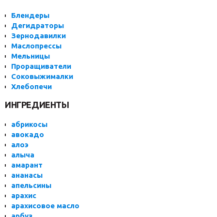
Блендеры
Дегидраторы
Зернодавилки
Маслопрессы
Мельницы
Проращиватели
Соковыжималки
Хлебопечи
ИНГРЕДИЕНТЫ
абрикосы
авокадо
алоэ
алыча
амарант
ананасы
апельсины
арахис
арахисовое масло
арбуз