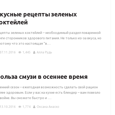
кусные рецепты зеленых
октейлей
цепты зеленых коктейлей – необходимый раздел поваренной
иги сторонников здорового питания. Не только из-за вкуса, но
потому что это настоящая “в…
07.11.2016
1,445
Алла Рудь
ольза смузи в осеннее время
енний сезон – ежегодная возможность сделать свой рацион
лее здоровым. Если у вас на кухне есть блендер – вам повезло
войне. Вы сможете быстро и …
13.10.2016
1,774
Оксана Анаско