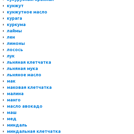
кунжут
кунжутное масло
курага
куркума
лаймы
лен
лимоны
лосось
лук
льняная клетчатка
льняная мука
льняное масло
мак
маковая клетчатка
малина
манго
масло авокадо
маш
мед
миндаль
миндальная клетчатка