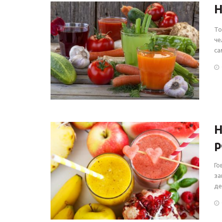
Н
То
че
са
Н
р
Го
за
де