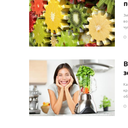
п
Зи
во
чу
В
з
Ка
кр
об