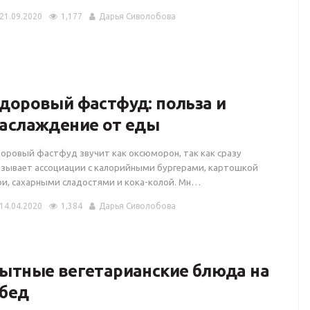
21.09.2020
1,177
Дарья Сиволобова
доровый фастфуд: польза и
аслаждение от еды
оровый фастфуд звучит как оксюморон, так как сразу
зывает ассоциации с калорийными бургерами, картошкой
и, сахарными сладостями и кока-колой. Мн…
14.04.2020
1,384
Дарья Сиволобова
ытные вегетарианские блюда на
бед