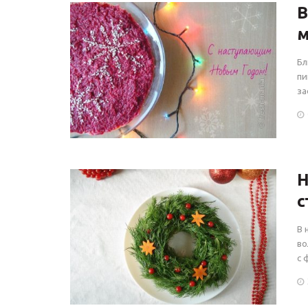
В
м
Бл
пи
за
Н
с
В 
во
с 