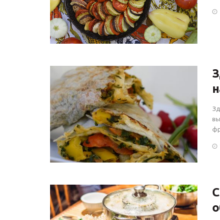
З
н
Зд
вы
фр
С
о