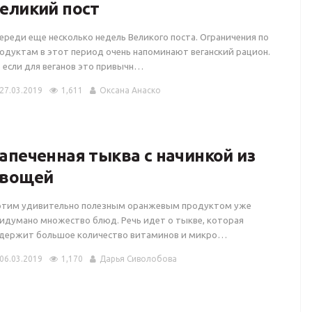
еликий пост
ереди еще несколько недель Великого поста. Ограничения по
одуктам в этот период очень напоминают веганский рацион.
 если для веганов это привычн…
27.03.2019
1,611
Оксана Анаско
апеченная тыква с начинкой из
вощей
этим удивительно полезным оранжевым продуктом уже
идумано множество блюд. Речь идет о тыкве, которая
держит большое количество витаминов и микро…
06.03.2019
1,170
Дарья Сиволобова