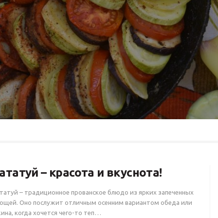
ататуй – красота и вкуснота!
татуй – традиционное прованское блюдо из ярких запеченных
ощей. Оно послужит отличным осенним вариантом обеда или
ина, когда хочется чего-то теп…