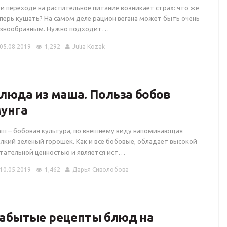
и переходе на растительное питание возникает страх: что же
перь кушать? На самом деле рацион вегана может быть очень
знообразным. Нужно подходит…
05.08.2019
1,292
Julia Kozak
люда из маша. Польза бобов
унга
ш – бобовая культура, по внешнему виду напоминающая
лкий зеленый горошек. Как и все бобовые, обладает высокой
тательной ценностью и является ист…
10.05.2019
1,462
Дарья Сиволобова
абытые рецепты блюд на