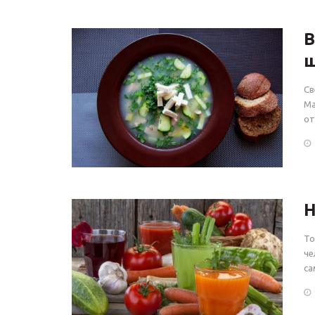
В
ш
Св
Ма
от
Н
То
че
са