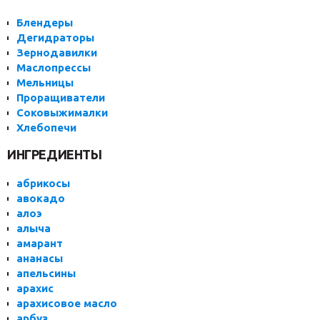
Блендеры
Дегидраторы
Зернодавилки
Маслопрессы
Мельницы
Проращиватели
Соковыжималки
Хлебопечи
ИНГРЕДИЕНТЫ
абрикосы
авокадо
алоэ
алыча
амарант
ананасы
апельсины
арахис
арахисовое масло
арбуз