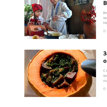
В
Вп
пр
Но
З
о
С 
пр
со