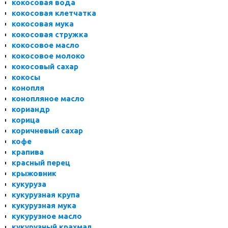
кокосовая вода
кокосовая клетчатка
кокосовая мука
кокосовая стружка
кокосовое масло
кокосовое молоко
кокосовый сахар
кокосы
конопля
конопляное масло
кориандр
корица
коричневый сахар
кофе
крапива
красный перец
крыжовник
кукуруза
кукурузная крупа
кукурузная мука
кукурузное масло
кукурузный крахмал