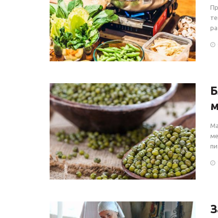
Пр
те
ра
Б
м
Ма
ме
пи
З