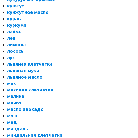
кунжут
кунжутное масло
курага
куркума
лаймы
лен
лимоны
лосось
лук
льняная клетчатка
льняная мука
льняное масло
мак
маковая клетчатка
малина
манго
масло авокадо
маш
мед
миндаль
миндальная клетчатка