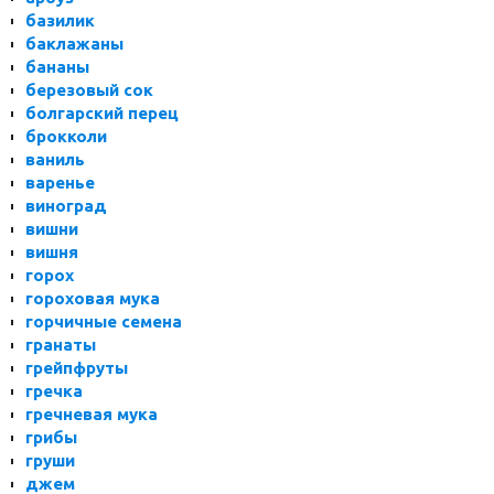
базилик
баклажаны
бананы
березовый сок
болгарский перец
брокколи
ваниль
варенье
виноград
вишни
вишня
горох
гороховая мука
горчичные семена
гранаты
грейпфруты
гречка
гречневая мука
грибы
груши
джем