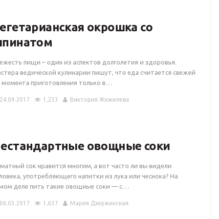
егетарианская окрошка со
пинатом
ежесть пищи – один из аспектов долголетия и здоровья.
стера ведической кулинарии пишут, что еда считается свежей
 момента приготовления только в…
24.09.2017
1,233
Виктория Жижилева
естандартные овощные соки
матный сок нравится многим, а вот часто ли вы видели
ловека, употребляющего напитки из лука или чеснока? На
мом деле пить такие овощные соки — с…
06.03.2017
1,637
Мария Дзержинская