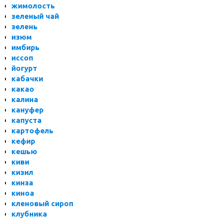
жимолость
зеленый чай
зелень
изюм
имбирь
иссоп
йогурт
кабачки
какао
калина
кануфер
капуста
картофель
кефир
кешью
киви
кизил
кинза
киноа
кленовый сироп
клубника