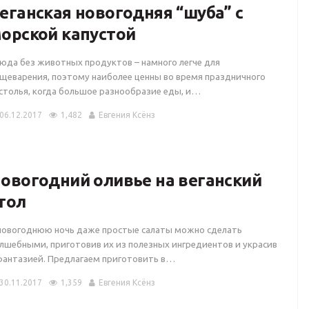
еганская новогодняя “шуба” с
орской капустой
юда без животных продуктов – намного легче для
щеварения, поэтому наиболее ценны во время праздничного
столья, когда большое разнообразие еды, и…
06.12.2017
1,482
Евгения Ксёнз
овогодний оливье на веганский
тол
новогоднюю ночь даже простые салаты можно сделать
лшебными, приготовив их из полезных ингредиентов и украсив
фантазией. Предлагаем приготовить в…
30.11.2017
1,359
Евгения Ксёнз