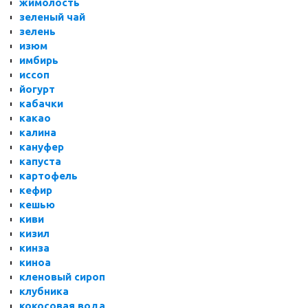
жимолость
зеленый чай
зелень
изюм
имбирь
иссоп
йогурт
кабачки
какао
калина
кануфер
капуста
картофель
кефир
кешью
киви
кизил
кинза
киноа
кленовый сироп
клубника
кокосовая вода