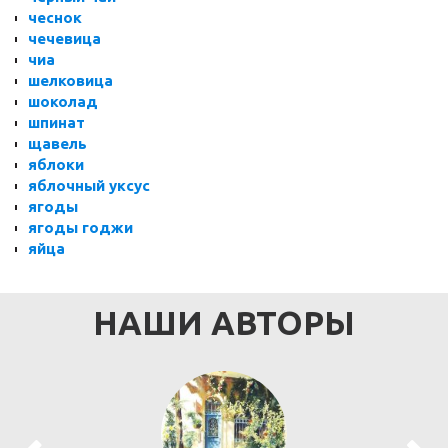
чеснок
чечевица
чиа
шелковица
шоколад
шпинат
щавель
яблоки
яблочный уксус
ягоды
ягоды годжи
яйца
НАШИ АВТОРЫ