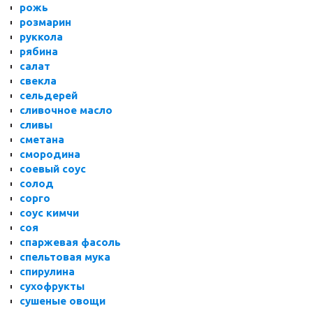
рожь
розмарин
руккола
рябина
салат
свекла
сельдерей
сливочное масло
сливы
сметана
смородина
соевый соус
солод
сорго
соус кимчи
соя
спаржевая фасоль
спельтовая мука
спирулина
сухофрукты
сушеные овощи