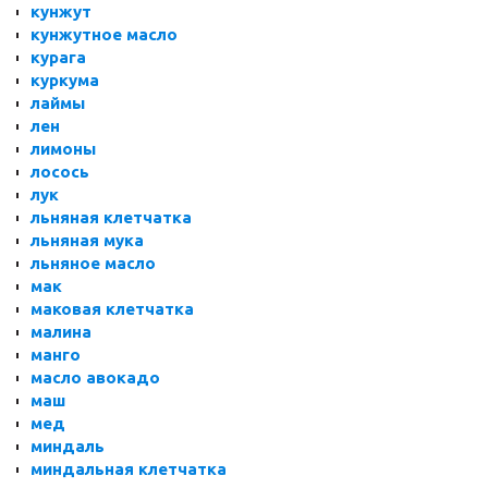
кунжут
кунжутное масло
курага
куркума
лаймы
лен
лимоны
лосось
лук
льняная клетчатка
льняная мука
льняное масло
мак
маковая клетчатка
малина
манго
масло авокадо
маш
мед
миндаль
миндальная клетчатка