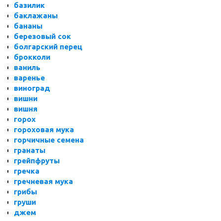
базилик
баклажаны
бананы
березовый сок
болгарский перец
брокколи
ваниль
варенье
виноград
вишни
вишня
горох
гороховая мука
горчичные семена
гранаты
грейпфруты
гречка
гречневая мука
грибы
груши
джем