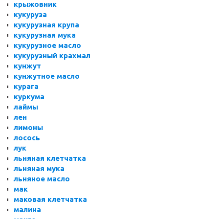
крыжовник
кукуруза
кукурузная крупа
кукурузная мука
кукурузное масло
кукурузный крахмал
кунжут
кунжутное масло
курага
куркума
лаймы
лен
лимоны
лосось
лук
льняная клетчатка
льняная мука
льняное масло
мак
маковая клетчатка
малина