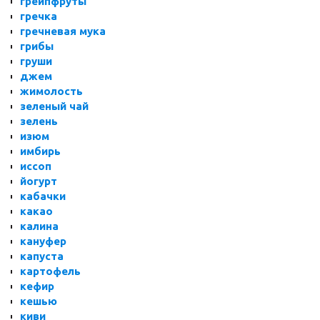
грейпфруты
гречка
гречневая мука
грибы
груши
джем
жимолость
зеленый чай
зелень
изюм
имбирь
иссоп
йогурт
кабачки
какао
калина
кануфер
капуста
картофель
кефир
кешью
киви