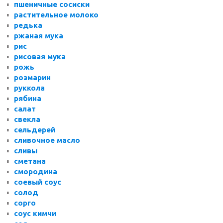
пшеничные сосиски
растительное молоко
редька
ржаная мука
рис
рисовая мука
рожь
розмарин
руккола
рябина
салат
свекла
сельдерей
сливочное масло
сливы
сметана
смородина
соевый соус
солод
сорго
соус кимчи