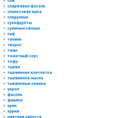
соя
спаржевая фасоль
спельтовая мука
спирулина
сухофрукты
сушеные овощи
сыр
тахини
творог
тмин
томатный соус
тофу
тыква
тыквенная клетчатка
тыквенное масло
тыквенные семена
укроп
фасоль
финики
хрен
хурма
цветная капуста