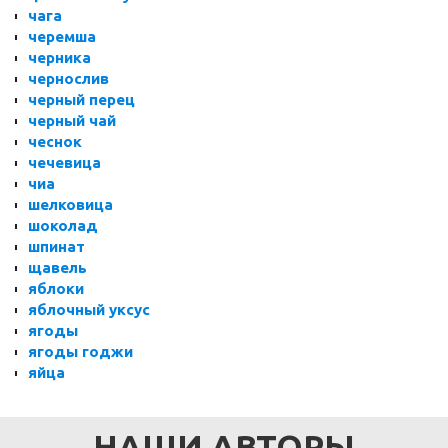
чага
черемша
черника
чернослив
черный перец
черный чай
чеснок
чечевица
чиа
шелковица
шоколад
шпинат
щавель
яблоки
яблочный уксус
ягоды
ягоды годжи
яйца
НАШИ АВТОРЫ