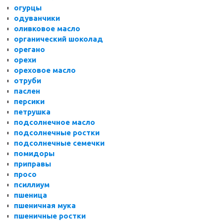
огурцы
одуванчики
оливковое масло
органический шоколад
орегано
орехи
ореховое масло
отруби
паслен
персики
петрушка
подсолнечное масло
подсолнечные ростки
подсолнечные семечки
помидоры
приправы
просо
псиллиум
пшеница
пшеничная мука
пшеничные ростки