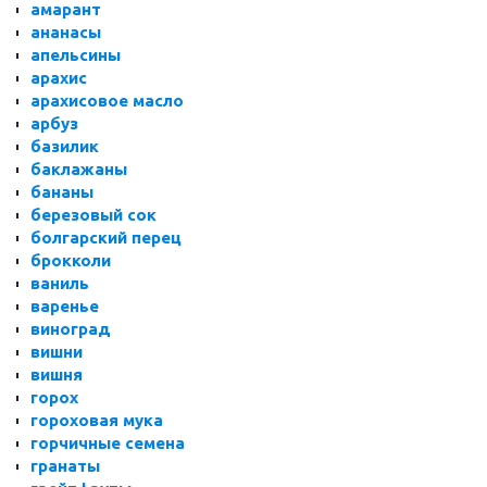
амарант
ананасы
апельсины
арахис
арахисовое масло
арбуз
базилик
баклажаны
бананы
березовый сок
болгарский перец
брокколи
ваниль
варенье
виноград
вишни
вишня
горох
гороховая мука
горчичные семена
гранаты