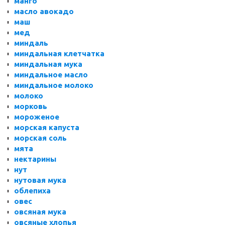
манго
масло авокадо
маш
мед
миндаль
миндальная клетчатка
миндальная мука
миндальное масло
миндальное молоко
молоко
морковь
мороженое
морская капуста
морская соль
мята
нектарины
нут
нутовая мука
облепиха
овес
овсяная мука
овсяные хлопья