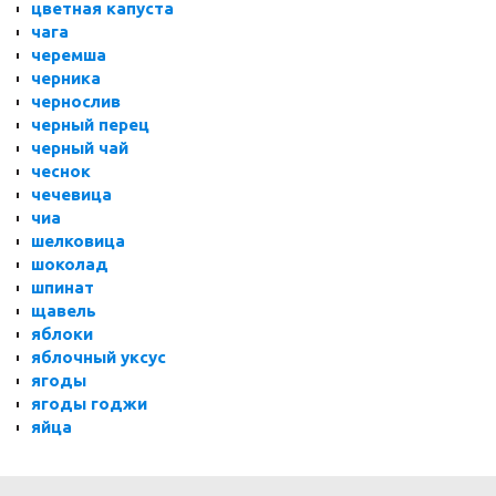
цветная капуста
чага
черемша
черника
чернослив
черный перец
черный чай
чеснок
чечевица
чиа
шелковица
шоколад
шпинат
щавель
яблоки
яблочный уксус
ягоды
ягоды годжи
яйца