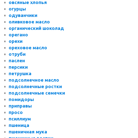
овсяные хлопья
огурцы
одуванчики
оливковое масло
органический шоколад
орегано
орехи
ореховое масло
отруби
паслен
персики
петрушка
подсолнечное масло
подсолнечные ростки
подсолнечные семечки
помидоры
приправы
просо
псиллиум
пшеница
пшеничная мука