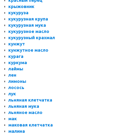
красный перец
крыжовник
кукуруза
кукурузная крупа
кукурузная мука
кукурузное масло
кукурузный крахмал
кунжут
кунжутное масло
курага
куркума
лаймы
лен
лимоны
лосось
лук
льняная клетчатка
льняная мука
льняное масло
мак
маковая клетчатка
малина