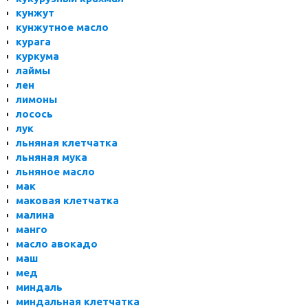
кунжут
кунжутное масло
курага
куркума
лаймы
лен
лимоны
лосось
лук
льняная клетчатка
льняная мука
льняное масло
мак
маковая клетчатка
малина
манго
масло авокадо
маш
мед
миндаль
миндальная клетчатка