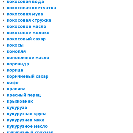
кокосовая вода
кокосовая клетчатка
кокосовая мука
кокосовая стружка
кокосовое масло
кокосовое молоко
кокосовый сахар
кокосы
конопля
конопляное масло
кориандр
корица
коричневый сахар
кофе
крапива
красный перец
крыжовник
кукуруза
кукурузная крупа
кукурузная мука
кукурузное масло
кукурузный крахмал