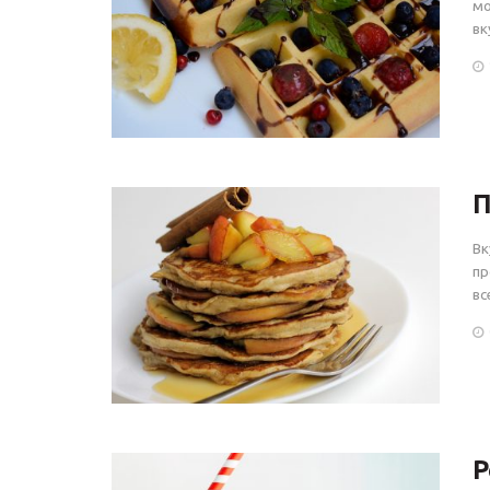
мо
вк
П
Вк
пр
вс
Р