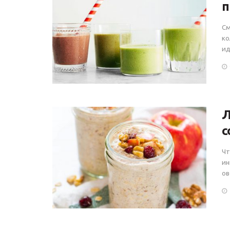
п
См
ко
ид
Л
с
Чт
ин
ов