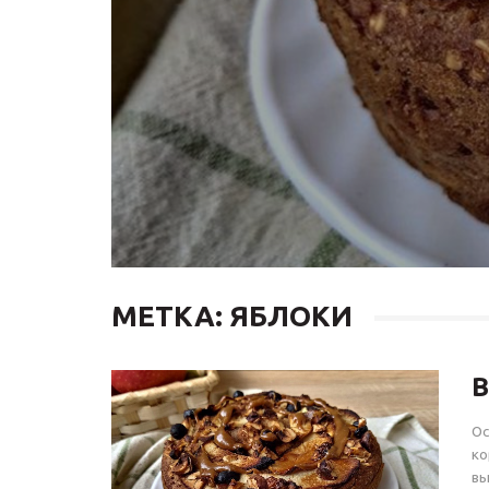
МЕТКА: ЯБЛОКИ
В
Ос
ко
вы