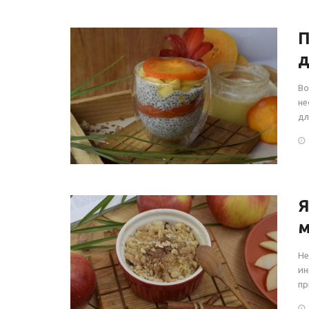
П
д
Во
не
дл
Я
м
Не
ин
пр