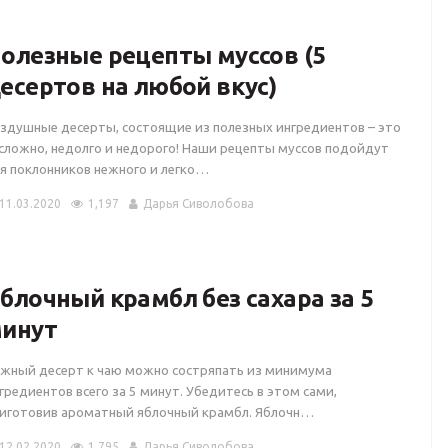
олезные рецепты муссов (5
есертов на любой вкус)
здушные десерты, состоящие из полезных ингредиентов – это
сложно, недолго и недорого! Наши рецепты муссов подойдут
я поклонников нежного и легко…
11.03.2020
1,197
Дарья Сиволобова
блочный крамбл без сахара за 5
инут
жный десерт к чаю можно состряпать из минимума
гредиентов всего за 5 минут. Убедитесь в этом сами,
иготовив ароматный яблочный крамбл. Яблочн…
12.02.2020
1,795
Дарья Сиволобова