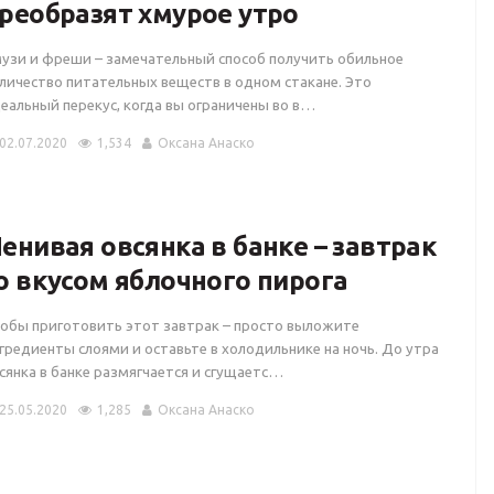
реобразят хмурое утро
узи и фреши – замечательный способ получить обильное
личество питательных веществ в одном стакане. Это
еальный перекус, когда вы ограничены во в…
02.07.2020
1,534
Оксана Анаско
енивая овсянка в банке – завтрак
о вкусом яблочного пирога
обы приготовить этот завтрак – просто выложите
гредиенты слоями и оставьте в холодильнике на ночь. До утра
сянка в банке размягчается и сгущаетс…
25.05.2020
1,285
Оксана Анаско