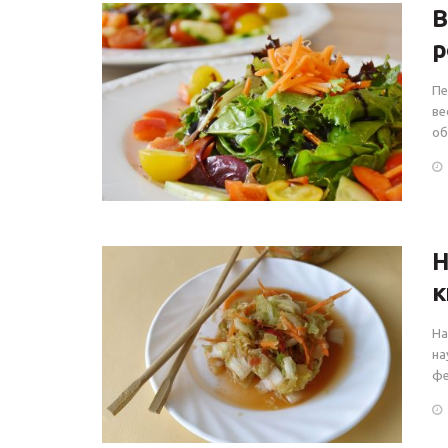
В
р
Пе
ве
об
Н
к
На
на
фе