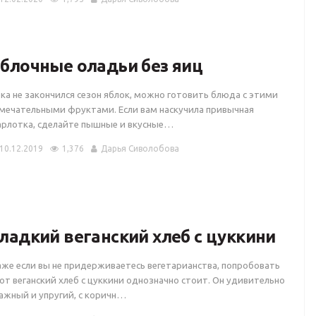
блочные оладьи без яиц
ка не закончился сезон яблок, можно готовить блюда с этими
мечательными фруктами. Если вам наскучила привычная
рлотка, сделайте пышные и вкусные…
10.12.2019
1,376
Дарья Сиволобова
ладкий веганский хлеб с цуккини
же если вы не придерживаетесь вегетарианства, попробовать
от веганский хлеб с цуккини однозначно стоит. Он удивительно
ажный и упругий, с коричн…