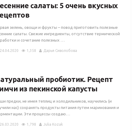
есенние салаты: 5 очень вкусных
ецептов
рвая зелень, овощи и фрукты – повод приготовить полезные
сенние салаты. Свежие ингредиенты, отсутствие термической
работки и сочетание полезных …
24.04.2020
1,358
Дарья Сиволобова
атуральный пробиотик. Рецепт
имчи из пекинской капусты
ши предки, не имея теплиц и холодильников, научились (и
учили нас) сохранять продукты питания путем маринования и
рментации. Эти процессы создаю…
26.03.2020
1,798
Julia Kozak