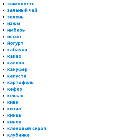
жимолость
зеленый чай
зелень
изюм
имбирь
иссоп
йогурт
кабачки
какао
калина
кануфер
капуста
картофель
кефир
кешью
киви
кизил
кинза
киноа
кленовый сироп
клубника