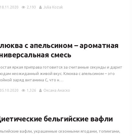
18.11.2020
2,193
Julia Kozak
люква с апельсином – ароматная
ниверсальная смесь
остая яркая приправа готовится за считанные секунды и дарит
юдам неожиданный живой вкус. Клюква с апельсином – это
ойной заряд витамина C, что н…
05.10.2020
1,326
Оксана Анаско
иетические бельгийские вафли
льгийские вафли, украшенные сезонными ягодами, топингами,