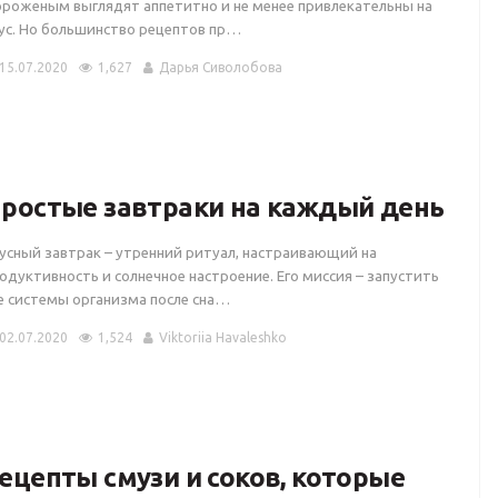
роженым выглядят аппетитно и не менее привлекательны на
ус. Но большинство рецептов пр…
15.07.2020
1,627
Дарья Сиволобова
ростые завтраки на каждый день
усный завтрак – утренний ритуал, настраивающий на
одуктивность и солнечное настроение. Его миссия – запустить
е системы организма после сна…
02.07.2020
1,524
Viktoriia Havaleshko
ецепты смузи и соков, которые