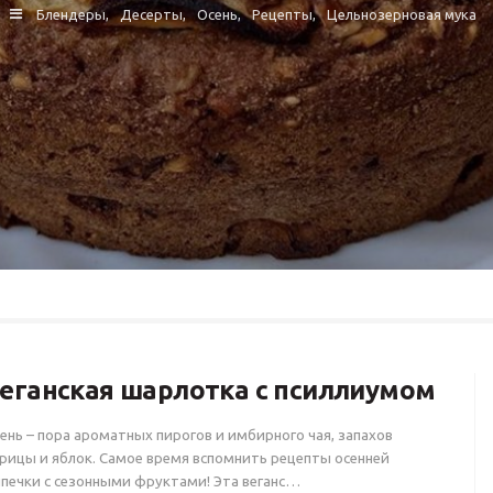
Блендеры
Десерты
Осень
Рецепты
Цельнозерновая мука
еганская шарлотка с псиллиумом
ень – пора ароматных пирогов и имбирного чая, запахов
рицы и яблок. Самое время вспомнить рецепты осенней
печки с сезонными фруктами! Эта веганс…