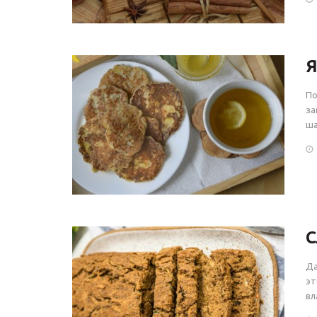
Я
По
за
ша
С
Да
эт
вл