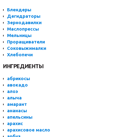
Блендеры
Дегидраторы
Зернодавилки
Маслопрессы
Мельницы
Проращиватели
Соковыжималки
Хлебопечи
ИНГРЕДИЕНТЫ
абрикосы
авокадо
алоэ
алыча
амарант
ананасы
апельсины
арахис
арахисовое масло
арбуз