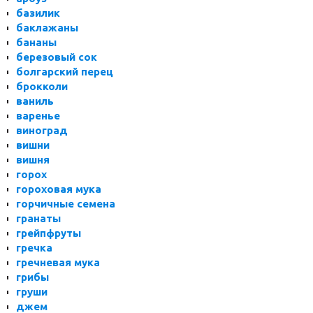
базилик
баклажаны
бананы
березовый сок
болгарский перец
брокколи
ваниль
варенье
виноград
вишни
вишня
горох
гороховая мука
горчичные семена
гранаты
грейпфруты
гречка
гречневая мука
грибы
груши
джем