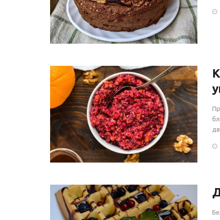
К
у
Пр
бл
дв
Д
Бе