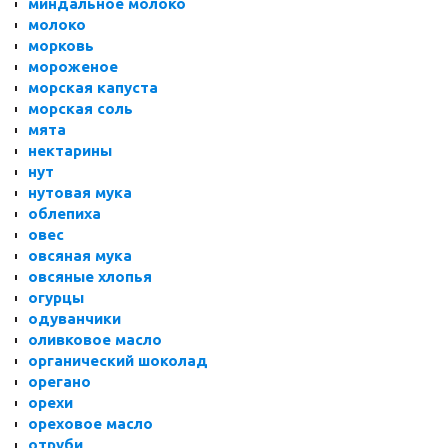
миндальное молоко
молоко
морковь
мороженое
морская капуста
морская соль
мята
нектарины
нут
нутовая мука
облепиха
овес
овсяная мука
овсяные хлопья
огурцы
одуванчики
оливковое масло
органический шоколад
орегано
орехи
ореховое масло
отруби