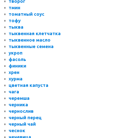
творог
тмин
томатный соус
тофу
тыква
тыквенная клетчатка
тыквенное масло
тыквенные семена
укроп
фасоль
финики
хрен
хурма
цветная капуста
чага
черемша
черника
чернослив
черный перец
черный чай
чеснок
чечевица