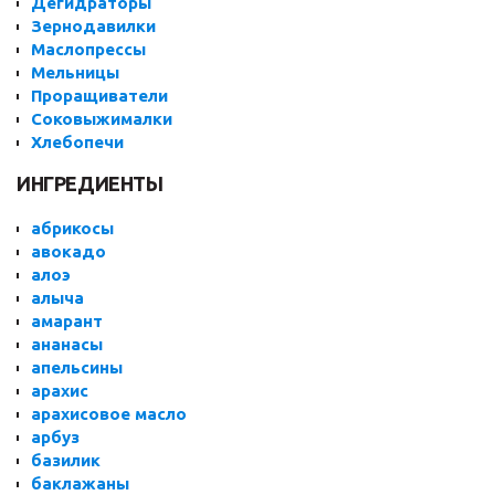
Дегидраторы
Зернодавилки
Маслопрессы
Мельницы
Проращиватели
Соковыжималки
Хлебопечи
ИНГРЕДИЕНТЫ
абрикосы
авокадо
алоэ
алыча
амарант
ананасы
апельсины
арахис
арахисовое масло
арбуз
базилик
баклажаны