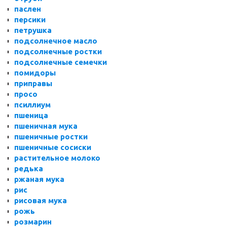
паслен
персики
петрушка
подсолнечное масло
подсолнечные ростки
подсолнечные семечки
помидоры
приправы
просо
псиллиум
пшеница
пшеничная мука
пшеничные ростки
пшеничные сосиски
растительное молоко
редька
ржаная мука
рис
рисовая мука
рожь
розмарин