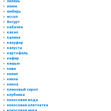
зелень
изюм
имбирь
иссоп
йогурт
кабачки
какао
калина
кануфер
капуста
картофель
кефир
кешью
киви
кизил
кинза
киноа
кленовый сироп
клубника
кокосовая вода
кокосовая клетчатка
кокосовая мука