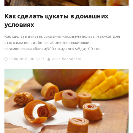
Как сделать цукаты в домашних
условиях
Как сделать цукаты, сохранив максимум пользы и вкуса? Для
этого нам понадобятся: абрикосы;инжирные
персики;сливы;яблоки;300 г жидкого мёда;100 г во…
13.06.2016
2,003
Инна Дорофеева