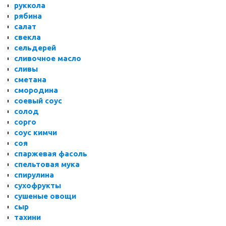
руккола
рябина
салат
свекла
сельдерей
сливочное масло
сливы
сметана
смородина
соевый соус
солод
сорго
соус кимчи
соя
спаржевая фасоль
спельтовая мука
спирулина
сухофрукты
сушеные овощи
сыр
тахини