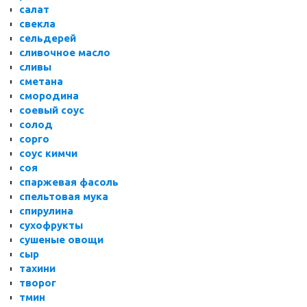
салат
свекла
сельдерей
сливочное масло
сливы
сметана
смородина
соевый соус
солод
сорго
соус кимчи
соя
спаржевая фасоль
спельтовая мука
спирулина
сухофрукты
сушеные овощи
сыр
тахини
творог
тмин