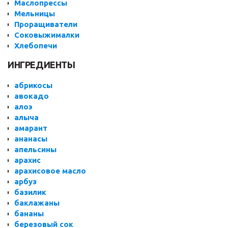
Маслопрессы
Мельницы
Проращиватели
Соковыжималки
Хлебопечи
ИНГРЕДИЕНТЫ
абрикосы
авокадо
алоэ
алыча
амарант
ананасы
апельсины
арахис
арахисовое масло
арбуз
базилик
баклажаны
бананы
березовый сок