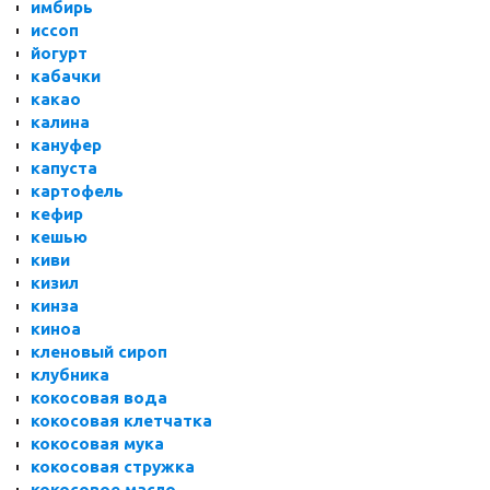
имбирь
иссоп
йогурт
кабачки
какао
калина
кануфер
капуста
картофель
кефир
кешью
киви
кизил
кинза
киноа
кленовый сироп
клубника
кокосовая вода
кокосовая клетчатка
кокосовая мука
кокосовая стружка
кокосовое масло