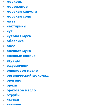
морковь
мороженое
морская капуста
морская соль
мята
нектарины
нут
нутовая мука
облепиха
овес
овсяная мука
овсяные хлопья
огурцы
одуванчики
оливковое масло
органический шоколад
орегано
орехи
ореховое масло
отруби
паслен
персики