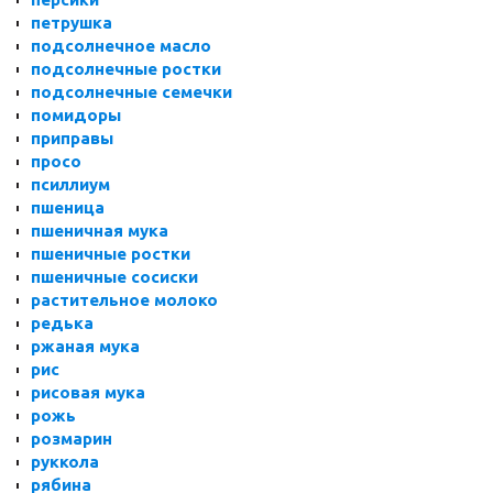
петрушка
подсолнечное масло
подсолнечные ростки
подсолнечные семечки
помидоры
приправы
просо
псиллиум
пшеница
пшеничная мука
пшеничные ростки
пшеничные сосиски
растительное молоко
редька
ржаная мука
рис
рисовая мука
рожь
розмарин
руккола
рябина