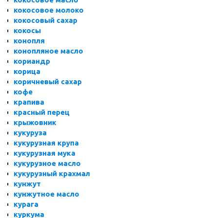
кокосовое молоко
кокосовый сахар
кокосы
конопля
конопляное масло
кориандр
корица
коричневый сахар
кофе
крапива
красный перец
крыжовник
кукуруза
кукурузная крупа
кукурузная мука
кукурузное масло
кукурузный крахмал
кунжут
кунжутное масло
курага
куркума