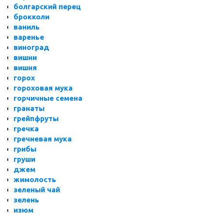
болгарский перец
брокколи
ваниль
варенье
виноград
вишни
вишня
горох
гороховая мука
горчичные семена
гранаты
грейпфруты
гречка
гречневая мука
грибы
груши
джем
жимолость
зеленый чай
зелень
изюм