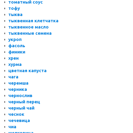
томатный соус
тофу
тыква
тыквенная клетчатка
тыквенное масло
тыквенные семена
укроп
фасоль
финики
хрен
хурма
цветная капуста
чага
черемша
черника
чернослив
черный перец
черный чай
чеснок
чечевица
чиа
шелковица