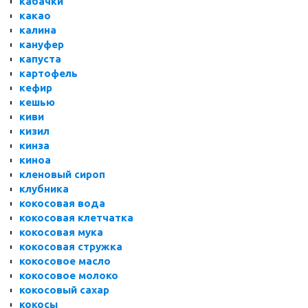
кабачки
какао
калина
кануфер
капуста
картофель
кефир
кешью
киви
кизил
кинза
киноа
кленовый сироп
клубника
кокосовая вода
кокосовая клетчатка
кокосовая мука
кокосовая стружка
кокосовое масло
кокосовое молоко
кокосовый сахар
кокосы