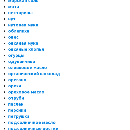
морская соль
мята
нектарины
нут
нутовая мука
облепиха
овес
овсяная мука
овсяные хлопья
огурцы
одуванчики
оливковое масло
органический шоколад
орегано
орехи
ореховое масло
отруби
паслен
персики
петрушка
подсолнечное масло
подсолнечные ростки