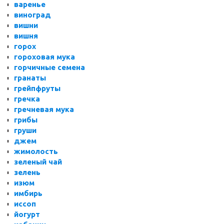
варенье
виноград
вишни
вишня
горох
гороховая мука
горчичные семена
гранаты
грейпфруты
гречка
гречневая мука
грибы
груши
джем
жимолость
зеленый чай
зелень
изюм
имбирь
иссоп
йогурт