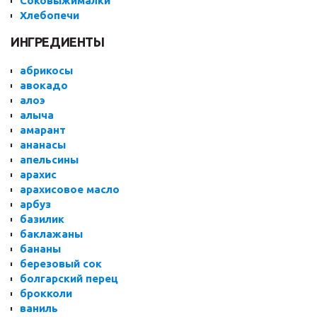
Соковыжималки
Хлебопечи
ИНГРЕДИЕНТЫ
абрикосы
авокадо
алоэ
алыча
амарант
ананасы
апельсины
арахис
арахисовое масло
арбуз
базилик
баклажаны
бананы
березовый сок
болгарский перец
брокколи
ваниль