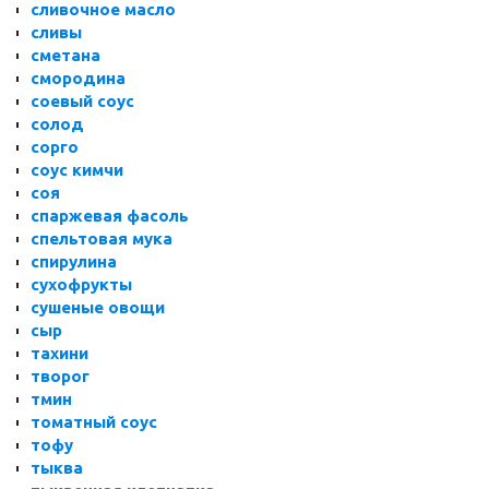
сливочное масло
сливы
сметана
смородина
соевый соус
солод
сорго
соус кимчи
соя
спаржевая фасоль
спельтовая мука
спирулина
сухофрукты
сушеные овощи
сыр
тахини
творог
тмин
томатный соус
тофу
тыква