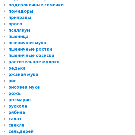
подсолнечные семечки
помидоры
приправы
просо
псиллиум
пшеница
пшеничная мука
пшеничные ростки
пшеничные сосиски
растительное молоко
редька
ржаная мука
рис
рисовая мука
рожь
розмарин
руккола
рябина
салат
свекла
сельдерей