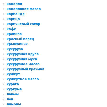
конопля
конопляное масло
кориандр
корица
коричневый сахар
кофе
крапива
красный перец
крыжовник
кукуруза
кукурузная крупа
кукурузная мука
кукурузное масло
кукурузный крахмал
кунжут
кунжутное масло
курага
куркума
лаймы
лен
лимоны