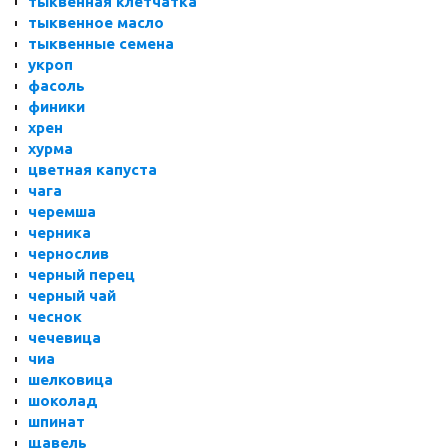
тыквенная клетчатка
тыквенное масло
тыквенные семена
укроп
фасоль
финики
хрен
хурма
цветная капуста
чага
черемша
черника
чернослив
черный перец
черный чай
чеснок
чечевица
чиа
шелковица
шоколад
шпинат
щавель