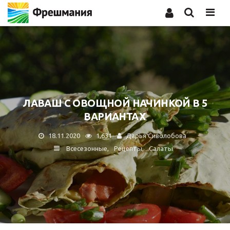
Men
ЛАВАШ С ОВОЩНОЙ НАЧИНКОЙ В 5
ВАРИАНТАХ
18.11.2020
1,631
Дарья Сиволобова
Всесезонные
Рецепты
Салаты